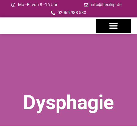
Mo–Fr von 8–16 Uhr
info@flexihip.de
02065 988 580
FÜR FACHPERSONAL & KLINIKEN
Dysphagie