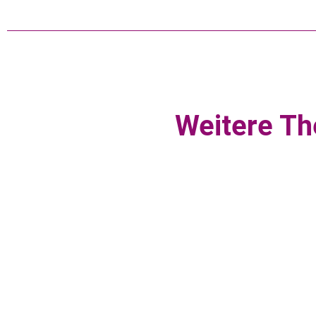
Weitere Th
Dekubitus
Was ist ein Dekubitus? Ein Dekubitus, auch
Druckgeschwür oder Wundliegegeschwür genannt, ist
eine Schädigung der…