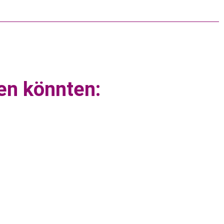
en könnten:
Pflegesachleistungen
Was sind Pflegesachleistungen? Pflegesachleistungen
sind Leistungen der gesetzlichen Pflegeversicherung,
die pflegebedürftigen Menschen erhalten, wenn sie…