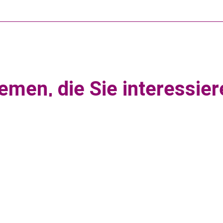
emen, die Sie interessier
Dysphagie
Was ist Dysphagie? Dysphagie bezeichnet eine
Schluckstörung, bei der die Aufnahme von Nahrung,
Flüssigkeit oder…