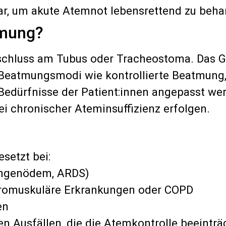
 dar, um akute Atemnot lebensrettend zu beha
tmung?
nschluss am Tubus oder Tracheostoma. Das 
 Beatmungsmodi wie kontrollierte Beatmung
 Bedürfnisse der Patient:innen angepasst w
bei chronischer Ateminsuffizienz erfolgen.
setzt bei:
Lungenödem, ARDS)
romuskuläre Erkrankungen oder
COPD
en
 Ausfällen, die die Atemkontrolle beeinträ